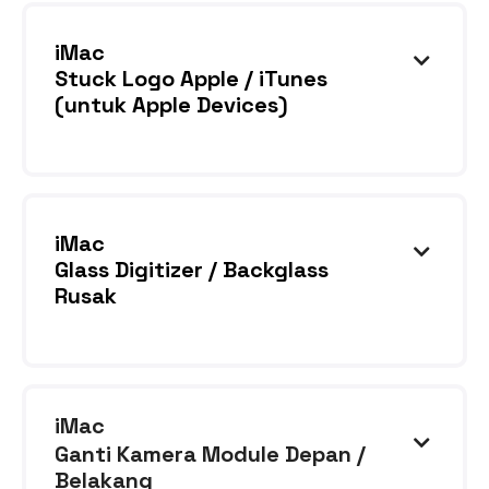
hidup sama sekali
iMac

Stuck Logo Apple / iTunes
(untuk Apple Devices)
Device restart terus menerus atau bootloop
dan stuck di logo Apple dan tidak dikenali
iTunes
iMac

Glass Digitizer / Backglass
Rusak
Kaca layar depan / belakang pecah atau retak
karena tidak sengaja terjatuh atau terbentur
iMac

Ganti Kamera Module Depan /
Belakang