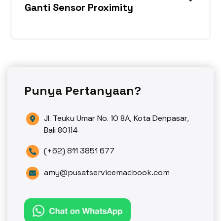
Ganti Sensor Proximity
Sensor proximity tidak bekerja
Punya Pertanyaan?
Jl. Teuku Umar No. 10 8A, Kota Denpasar,

Bali 80114
(+62) 811 3851 677

amy@pusatservicemacbook.com
