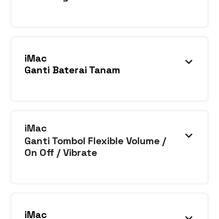
Lensa kamera retak atau pecah atau kamera
sering error
iMac

Ganti Baterai Tanam
Baterai terasa cepat habis, tiba-tiba device
Anda off ketika baterai mencapai 20%. Device
perlu dicharge terus-menerus ketika
iMac
digunakan agar tetap dalam hidup

Ganti Tombol Flexible Volume /
On Off / Vibrate
Tombol volume atau on off tidak berfungsi
iMac
