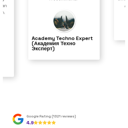
cian
m
in.
Academy Techno Expert
(Академия Техно
Эксперт)
Slide 2 of 20.
Google Rating (1321 reviews)
4.9