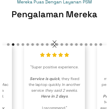
Mereka Puas Dengan Layanan PSM
Pengalaman Mereka
    
y
"Super positive experience.
Service is quick
, they fixed
me
y Mac
the laptop quickly. In another
per
 a
service
they said 2 weeks
.
ad.
Here in 2 days
.
Pe
Me
kly
I recommend."
awam