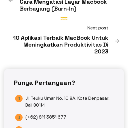

Cara Mengatasi Layar Macbook
Berbayang (Burn-In)
Next post
10 Aplikasi Terbaik MacBook Untuk

Meningkatkan Produktivitas Di
2023
Punya Pertanyaan?
Jl. Teuku Umar No. 10 8A, Kota Denpasar,

Bali 80114
(+62) 811 3851 677
