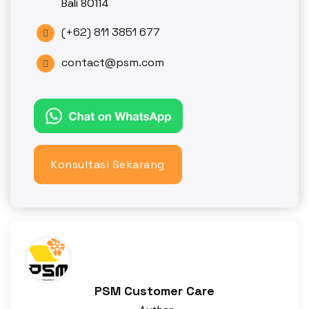
Bali 80114
(+62) 811 3851 677

contact@psm.com

Konsultasi Sekarang
PSM Customer Care