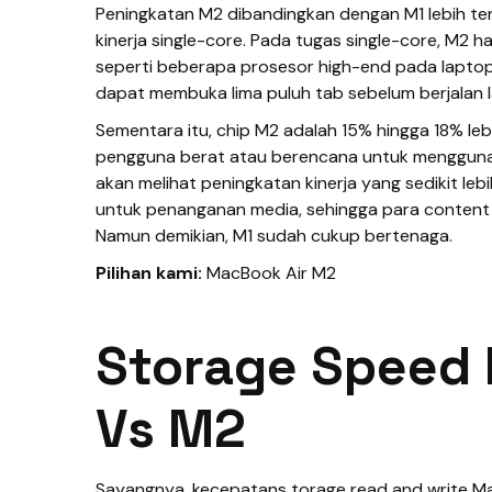
Peningkatan M2 dibandingkan dengan M1 lebih terl
kinerja single-core. Pada tugas single-core, M2 
seperti beberapa prosesor high-end pada lapto
dapat membuka lima puluh tab sebelum berjalan l
Sementara itu, chip M2 adalah 15% hingga 18% leb
pengguna berat atau berencana untuk mengguna
akan melihat peningkatan kinerja yang sedikit leb
untuk penanganan media, sehingga para content c
Namun demikian, M1 sudah cukup bertenaga.
Pilihan kami:
MacBook Air M2
Storage Speed
Vs M2
Sayangnya, kecepatans torage read and write M