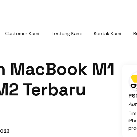
Customer Kami
Tentang Kami
Kontak Kami
R
n MacBook M1
M2 Terbaru
PS
Aut
Tim
iPh
prod
 2023