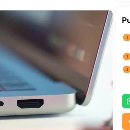
P


