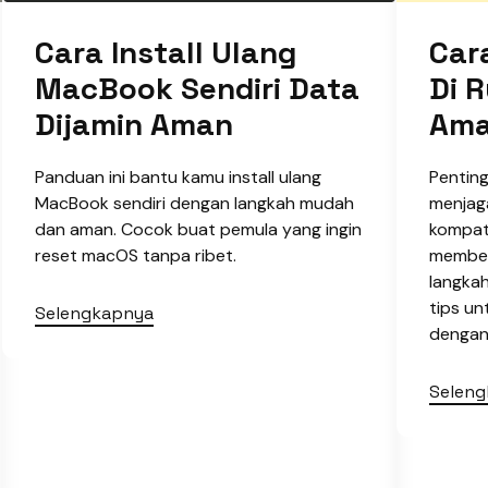
Cara Install Ulang
Car
MacBook Sendiri Data
Di 
Dijamin Aman
Ama
Panduan ini bantu kamu install ulang
Pentin
MacBook sendiri dengan langkah mudah
menjag
dan aman. Cocok buat pemula yang ingin
kompati
reset macOS tanpa ribet.
member
langkah
tips u
Selengkapnya
dengan 
Selen