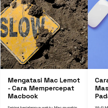
Mengatasi Mac Lemot
Car
- Cara Mempercepat
Mas
Macbook
Pad
Seiring berjalannya waktu, Mac mungkin
Wi-Fi 