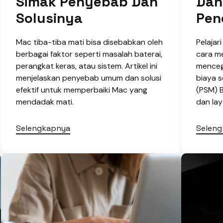
Simak Penyebab Dan
Dan
Solusinya
Pen
Mac tiba-tiba mati bisa disebabkan oleh
Pelajar
berbagai faktor seperti masalah baterai,
cara m
perangkat keras, atau sistem. Artikel ini
menceg
menjelaskan penyebab umum dan solusi
biaya s
efektif untuk memperbaiki Mac yang
(PSM) B
mendadak mati.
dan lay
Selengkapnya
Selen