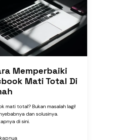
ara Memperbaiki
book Mati Total Di
mah
 mati total? Bukan masalah lagi!
nyebabnya dan solusinya.
apnya di sini.
gkapnya