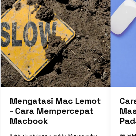
Mengatasi Mac Lemot
Car
- Cara Mempercepat
Mas
Macbook
Pad
Seiring berjalannya waktu, Mac mungkin
Wi-Fi 