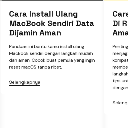
Cara Install Ulang
Car
MacBook Sendiri Data
Di 
Dijamin Aman
Ama
Panduan ini bantu kamu install ulang
Pentin
MacBook sendiri dengan langkah mudah
menjag
dan aman. Cocok buat pemula yang ingin
kompati
reset macOS tanpa ribet.
member
langkah
tips u
Selengkapnya
dengan 
Selen