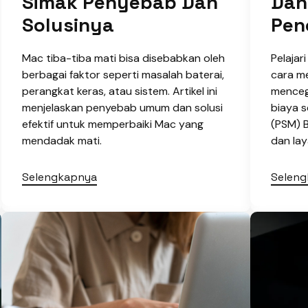
Simak Penyebab Dan
Dan
Solusinya
Pen
Mac tiba-tiba mati bisa disebabkan oleh
Pelajar
berbagai faktor seperti masalah baterai,
cara m
perangkat keras, atau sistem. Artikel ini
menceg
menjelaskan penyebab umum dan solusi
biaya s
efektif untuk memperbaiki Mac yang
(PSM) B
mendadak mati.
dan lay
Selengkapnya
Selen