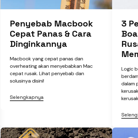
Penyebab Macbook
3 P
Cepat Panas & Cara
Boa
Dinginkannya
Rus
Mem
Macbook yang cepat panas dan
overheating akan menyebabkan Mac
Logic 
cepat rusak. Lihat penyebab dan
berdam
solusinya disini!
dalam 
kerusak
Selengkapnya
kerusak
Selen