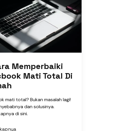
ara Memperbaiki
book Mati Total Di
mah
 mati total? Bukan masalah lagi!
nyebabnya dan solusinya.
apnya di sini.
gkapnya